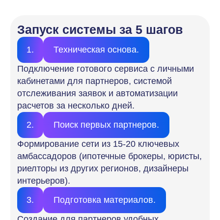
1. Не тратьте годы и миллионы
на собственную IT-разработку.
Используйте готовый сервис по
автоматизации партнерских программ
YouRich Бизнес
, чтобы быстро выйти
на рынок и начать тестировать гипотезы.
2. Начните с малого.
Не пытайтесь сразу
создать сеть из сотен партнёров. Фокус
на 15–20 проверенных контактах позволит
наладить процессы и запустить новый
канал трафика в виде партнёрского
маркетинга.
3. Автоматизируйте рутину.
Доверьте
техническую сторону (учёт клиентов,
выплаты, личные кабинеты)
YouRich
Бизнес
. Это исключит споры
с партнёрами и сохранит их доверие
за счёт прозрачности.
4. Сфокусируйтесь на сделках
и продажах.
Позвольте технологиям
работать на вас, а сами сосредоточьтесь
на главном — проведении сделок