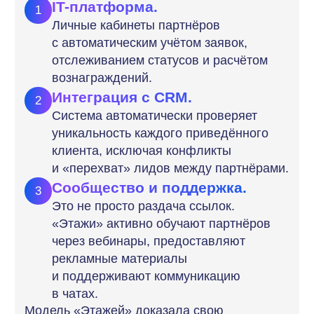
Что можно сделать
Вместо попытки построить сложную систему
с нуля — используйте готовую PRM-платформу
YouRich Бизнес
.
Запуск системы за 5 шагов
1.
Техническая основа.
Подключение готового сервиса с личными
кабинетами для партнеров, системой
отслеживания заявок и автоматизации
расчетов за несколько дней.
2.
Поиск первых партнеров.
Формирование сети из 15-20 ключевых
амбассадоров (ипотечные брокеры, юристы,
риелторы из других регионов, дизайнеры