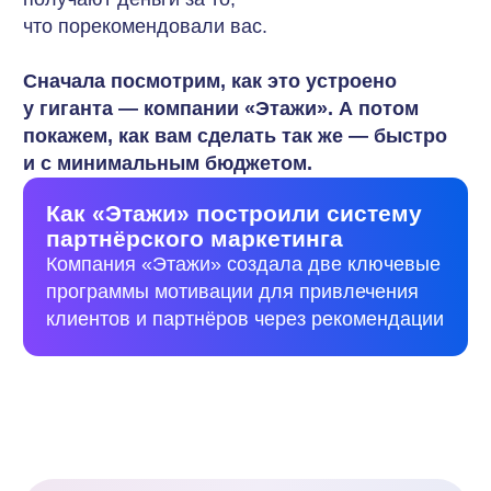
Программа
Программа «Приведи клиента —
1
получи процент»
Внешние партнёры получают до 20%
от комиссии агентства за успешную
сделку.
Целевая аудитория:
ипотечные
брокеры, юристы по недвижимости,
а также смежные бизнесы (мебельные
салоны, автосалоны), контактирующие
с клиентами на этапе жизненных
изменений.
Программа «Приведи
2
сотрудника или партнёра —
получи бонус»
Разовый бонус (до 150 000 ₽) за успех
будущего франчайзи или ценного
сотрудника по рекомендации.
Пример реализации:
Вы рекомендуете руководителя Ольгу