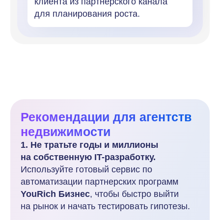
8 800 550 25 33
Пн-пт: 07:00-15:30 МСК
Есть вопрос?
Напишите
Егору Давыдову
– ответственному
за сопровождение клиентов
Тарифы и цены
Функционал сервиса
Бесплатный демо-доступ
Полезный блог о партнерском маркетинге
Войти в YouRich Бизнес
Кейсы: внедрение реферальных программ
Продвижение партнёрских программ «под ключ»
г. Пермь, ул. Хрустальная, д.7, офис 303