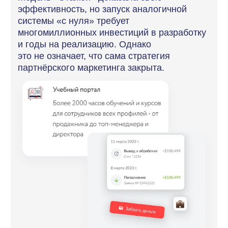
интерьеров).
3.
Подготовка материалов.
Создание для партнеров удобных
инструкций, шаблонов и рекламных
баннеров для быстрого старта.
4.
Финансовое планирование.
Бюджет на первые выплаты и условия
вознаграждений (процент от сделки, бонусы
за результат).
5.
Запуск и анализ.
Запуск программы и получение первых
данных для анализа стоимости
привлечения и ROI нового канала.
Результаты
Готовая и работоспособная
партнёрская программа запускается
за 1 месяц, а не за годы. А
внедряется всего за 1 день.