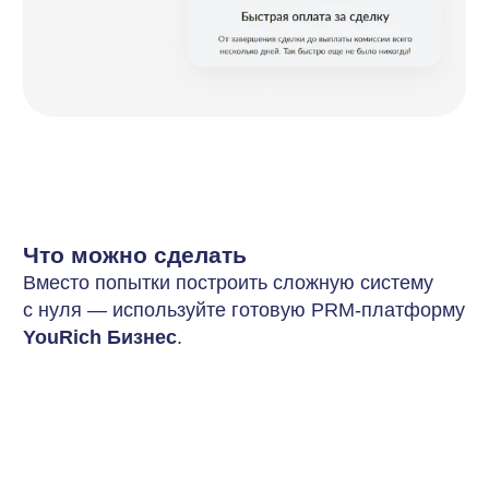
15–20 активных партнёров, которые
рекомендуют вас другим
Появляются первые «тёплые»
клиенты по рекомендациям.
Точные данные о стоимости
клиента из партнёрского канала
для планирования роста.
Рекомендации для агентств
недвижимости