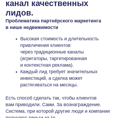
через традиционные каналы
(агрегаторы, таргетированная
и контекстная реклама).
Каждый лид требует значительных
инвестиций, а сделка может
растягиваться на месяцы.
Есть способ сделать так, чтобы клиентов
вам приводили. Сами. За вознаграждение.
Система, при которой другие люди и компании
получают деньги за то,
что порекомендовали вас.
Сначала посмотрим, как это устроено
у гиганта —
компании «Этажи». А потом
покажем, как вам сделать так же — быстро
и с минимальным бюджетом.
Как «Этажи» построили систему
партнёрского маркетинга
Компания «Этажи» создала две ключевые
программы мотивации для привлечения
клиентов и партнёров через рекомендации