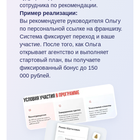
Фундамент успеха
Эффективность модели «Этажей»
обеспечивает мощная инфраструктура,
а не только сами механики:
IT-платформа.
1
Личные кабинеты партнёров
с автоматическим учётом заявок,
отслеживанием статусов и расчётом
вознаграждений.
Интеграция с CRM.
2
Система автоматически проверяет
уникальность каждого приведённого
клиента, исключая конфликты
и «перехват» лидов между партнёрами.
Сообщество и поддержка.
3
Это не просто раздача ссылок.
«Этажи» активно обучают партнёров
через вебинары, предоставляют
рекламные материалы
и поддерживают коммуникацию
в чатах.
Модель «Этажей» доказала свою