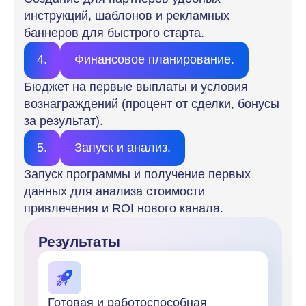
и качестве сервиса для клиентов.
Получите видео-демонстрацию
сервиса и подарки:
Демонстрацию возможностей сервиса
YouRich Бизнес
Бесплатный доступ к сервису на 7 дней
Персонального менеджера, который
настроит партнерскую программу
для вашего бизнеса
Консультацию с маркетологом
по стратегии продвижения вашей
партнерской/реферальной программы