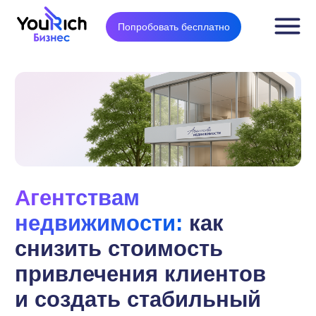
Попробовать бесплатно
Агентствам
недвижимости:
как
снизить стоимость
привлечения клиентов
и создать стабильный
канал качественных
лидов.
Проблематика партнёрского маркетинга
в нише недвижимости
Высокая стоимость и длительность
привлечения клиентов