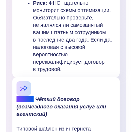
нерастаможенное рекламное
сообщение.
Шаг 4. Механика выплат
и закрывающие документы
Настройте процесс так, чтобы каждый
платеж был подкреплен актом
выполненных работ (или отчетом
агента), в котором детализирован
результат (количество лидов, ссылки,
даты).
Зачем:
Это единственное
доказательство экономической
обоснованности расходов для
налоговой инспекции.
Риск:
Списание расходов без
первичных документов
надлежащей формы приведет
к доначислению налога
на прибыль и НДС.