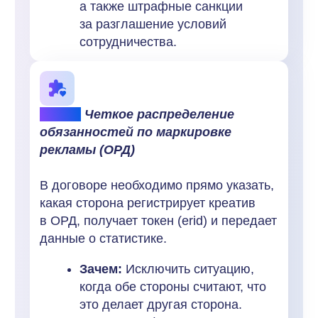
с пятью блогерами об оплате за переходы
по реферальным ссылкам. Договоры
подписали упрощенные, без пунктов
о маркировке.
Ошибка:
Блогеры разместили рекламу
без получения токена в ОРД, посчитав это
«нативной рекомендацией». Компания
N не проконтролировала этот процесс.
Последствия: ФАС выявила нарушения.
Штраф был выписан не только блогерам,
но и рекламодателю (Компании N)
за отсутствие маркировки.
Итог:
штраф 300 000 рублей,
принудительная заморозка кампании
на месяц для аудита всех материалов,
репутационные потери.
Как стоило сделать
:
Прописать
в договоре обязанность партнера
по маркировке с правом заказчика
на предварительное согласование
креативов и проверку токена
до публикации.