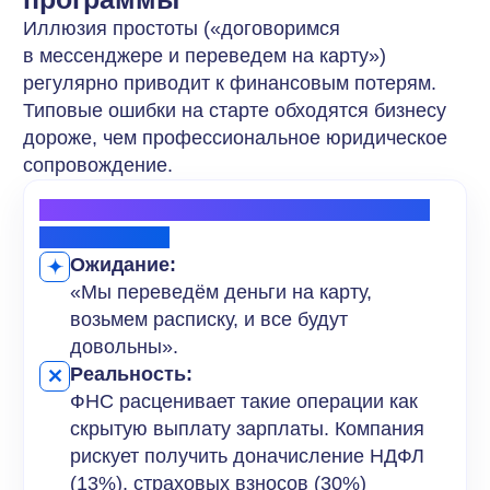
2. Отсутствие четких критериев приемки
и цифр в договоре
Ожидание:
«Партнер приведет трафик, мы
заплатим за результат».
Реальность:
Без прописанных метрик (например,
оплата строго за квалифицированный
лид, а не за клик) вы платите
за «воздух». При отсутствии четкого
порядка приемки услуг взыскать
некачественно оказанные услуги через
суд практически невозможно.
Конечно, партнер не обязан выполнять
функцию полноценного отдела продаж
и «дожимать» сделки. Его базовая задача —
обеспечить целевой охват, привести трафик
и сформировать первичный интерес к продукту.
Однако границы этой ответственности
и критерии качества этого трафика должны
быть зафиксированы на бумаге.
О том, как грамотно выстраивать мотивацию
и привлекать партнёров к качественной работе,