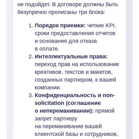
Шаг 5.
Актуализация Политики
конфиденциальности и Оферты
на сайте
Убедитесь, что на вашем сайте есть
корректная оферта и политика
обработки персональных данных,
учитывающая переходы от партнеров.
Зачем:
Защита от претензий
конечных потребителей
(Роспотребнадзор), которые
пришли по партнерской ссылке
и считают вашу компанию
нарушителем их прав.
Цена ошибки: пример
Чтобы перевести сухую теорию
в плоскость реальных денег, рассмотрим
типичный кейс.
Было:
Компания N (средний e-commerce)
решила быстро масштабировать продажи
через Telegram-каналы. Договорились