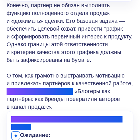
программы
Безопасный запуск состоит из
конкретных шагов. Следование ему
защищает маржинальность бизнеса.
Шаг 1.
Аудит правового статуса
партнера
Прежде чем начинать сотрудничество,
определите, с кем вы имеете дело:
самозанятый (плательщик НПД),
ИП или ООО.
Зачем:
От статуса зависит
форма договора и налоговые
последствия.
Риск:
ФНС тщательно
мониторит схемы оптимизации.
Обязательно проверьте,
не являлся ли самозанятый
вашим штатным сотрудником
в последние два года. Если да,
налоговая с высокой