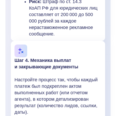
Почему делать всё самому —
ловушка для бизнеса
Частое возражение руководителей:
«У нас
есть штатный юрист и бухгалтер, они
разберутся»
.
Штатный специалист отлично справляется
с типовыми хозяйственными вопросами
компании. Однако партнерский маркетинг имеет
узкую, быстро меняющуюся специфику:
интеграция с ОРД, нюансы налогообложения
плательщиков НПД, специфика агентских схем
в CPA-сетях.
Попытка штатного юриста с нуля погрузиться
в эту тему, изучить свежую практику ФАС
и ФНС, а затем составить корректные шаблоны,
отнимет недели рабочего времени.
Стоимость этого месяца работы специалиста,