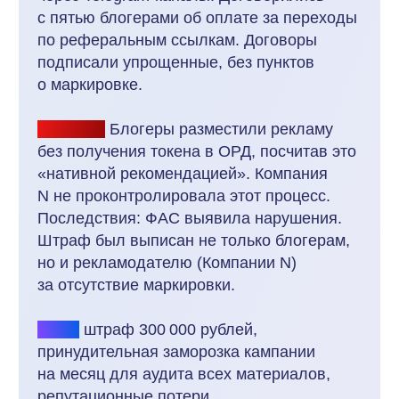
Я согласен (-а) с
политикой конфиденциальности
в отношении
обработки и защиты персональных данных
Даю своё
согласие на обработку персональных данных
Согласен на
получение новостной и рекламной рассылки
Попробовать бесплатно
8 800 550 25 33
Пн-пт: 07:00-15:30 МСК
Есть вопрос?
Напишите
Егору Давыдову
– ответственному
за сопровождение клиентов
Тарифы и цены
Функционал сервиса
Бесплатный демо-доступ
Полезный блог о партнерском маркетинге
Войти в YouRich Бизнес
Кейсы: внедрение реферальных программ
Продвижение партнёрских программ «под ключ»