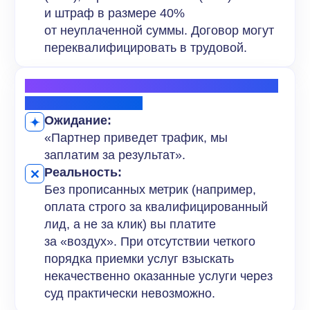
читайте в нашей статье
«Блогеры как
партнёры: как бренды превратили авторов
в канал продаж».
3. Игнорирование маркировки рекламы
(ФЗ-38)
Ожидание:
«Партнер сам размещает ссылку у себя,
это его зона ответственности».
Реальность:
Согласно методическим рекомендациям
ФАС (2023 г.), рекламодатель несет
солидарную ответственность
за отсутствие токена (erid) и данных
в ОРД (Оператор рекламных данных),
даже если размещение инициировал
партнер.
Пять шагов к безопасному
запуску партнёрской