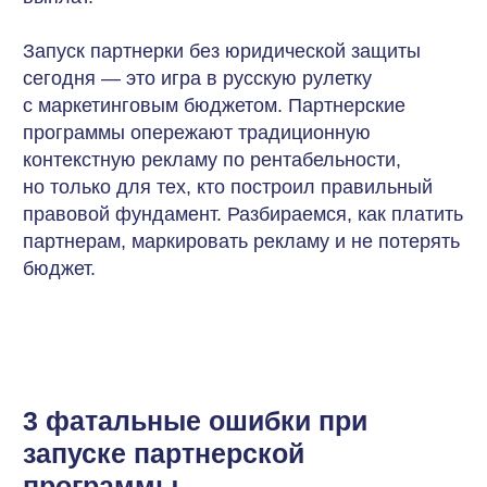
3 фатальные ошибки при
запуске партнерской
программы
Иллюзия простоты («договоримся
в мессенджере и переведем на карту»)
регулярно приводит к финансовым потерям.
Типовые ошибки на старте обходятся бизнесу
дороже, чем профессиональное юридическое
сопровождение.
1. Выплаты на карту физическому лицу
без договора
Ожидание:
«Мы переведём деньги на карту,
возьмем расписку, и все будут
довольны».
Реальность:
ФНС расценивает такие операции как
скрытую выплату зарплаты. Компания
рискует получить доначисление НДФЛ
(13%), страховых взносов (30%)
и штраф в размере 40%
от неуплаченной суммы. Договор могут
переквалифицировать в трудовой.