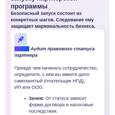
запрет партнеру
на переманивание вашей
клиентской базы и сотрудников,
а также штрафные санкции
за разглашение условий
сотрудничества.
Шаг 3.
Четкое распределение
обязанностей по маркировке
рекламы (ОРД)
В договоре необходимо прямо указать,
какая сторона регистрирует креатив
в ОРД, получает токен (erid) и передает
данные о статистике.
Зачем:
Исключить ситуацию,
когда обе стороны считают, что
это делает другая сторона.
Риск:
Штраф по ст. 14.3
КоАП РФ для юридических лиц
составляет от 200 000 до 500
000 рублей за каждое