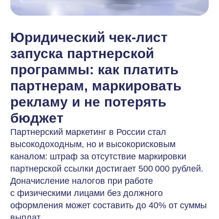
рекламу и не потерять
бюджет
Партнерский маркетинг в России стал
высокодоходным, но и высокорисковым
каналом: штраф за отсутствие маркировки
партнерской ссылки достигает 500 000 рублей.
Доначисление налогов при работе
с физическими лицами без должного
оформления может составить до 40% от суммы
выплат.
Запуск партнерки без юридической защиты
сегодня — это игра в русскую рулетку
с маркетинговым бюджетом. Партнерские
программы опережают традиционную
контекстную рекламу по рентабельности,
но только для тех, кто построил правильный
правовой фундамент. Разбираемся, как платить
партнерам, маркировать рекламу и не потерять
бюджет.