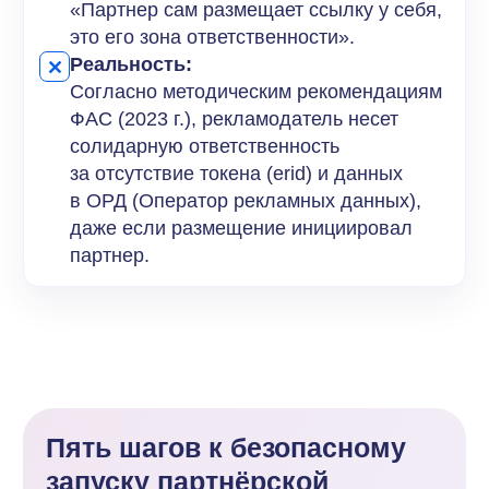
вероятностью
переквалифицирует договор
в трудовой.
Шаг 2.
Чёткий договор
(возмездного оказания услуг или
агентский)
Типовой шаблон из интернета
не подойдет. В договоре должны быть
безупречно прописаны три блока:
Порядок приемки:
четкие KPI,
сроки предоставления отчетов
и основания для отказа
в оплате.
Интеллектуальные права:
переход прав на использование
креативов, текстов и макетов,
созданных партнером, к вашей
компании.
Конфиденциальность и non-
solicitation (соглашение
о непереманивании):
прямой